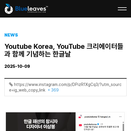
NEWS
Youtube Korea, YouTube 크리에이터들
과 함께 기념하는 한글날
2025-10-09
https://www.instagram.com/p/DPizR1XgCq3/?utm_sourc
e=ig_web_copy_link
+ 369