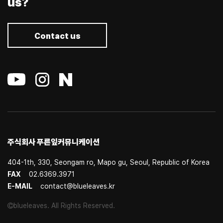
us?
Contact us
주식회사 푸른잎커뮤니케이션
404-1th, 330, Seongam ro, Mapo gu, Seoul, Republic of Korea
FAX
02.6369.3971
E-MAIL
contact@blueleaves.kr
blueleaves. All Rights Reserved.