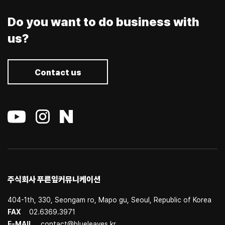
Do you want to do business with
us?
Contact us
주식회사 푸른잎커뮤니케이션
404-1th, 330, Seongam ro, Mapo gu, Seoul, Republic of Korea
FAX
02.6369.3971
E-MAIL
contact@blueleaves.kr