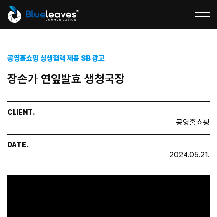
공영홈쇼핑 상생협력 제품 SB 광고
장손가 연잎발효 생청국장
CLIENT.
공영홈쇼핑
DATE.
2024.05.21.