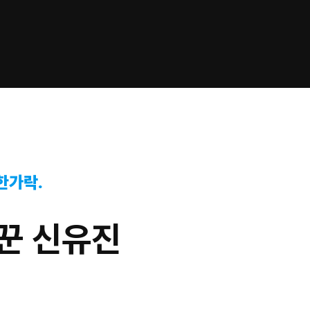
한가락.
리꾼 신유진