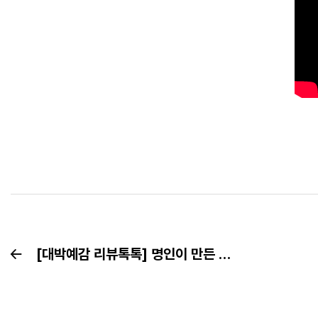
[대박예감 리뷰톡톡] 명인이 만든 최상급 감태! 바다숲 구운감태 / 생감태