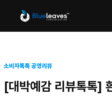
소비자톡톡 공영리뷰
[대박예감 리뷰톡톡]