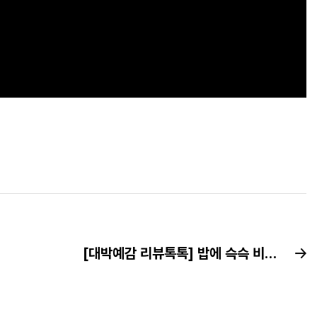
[대박예감 리뷰톡톡] 밥에 슥슥 비벼주면 한 끼 뚝딱! 윤영근의 착한 나물