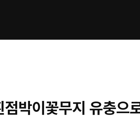
 흰점박이꽃무지 유충으로